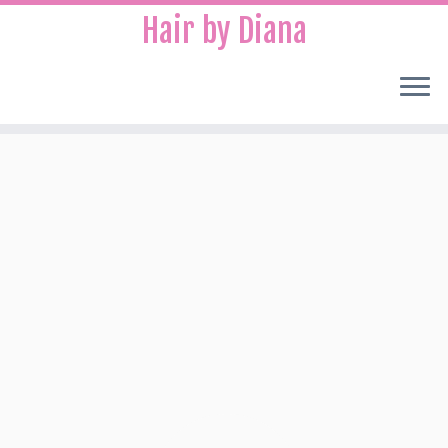
Hair by Diana
Ga
naar
inhoud